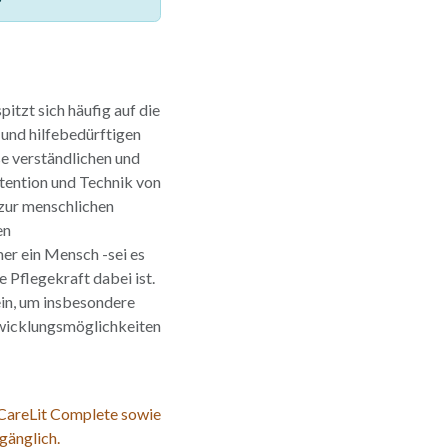
tzt sich häufig auf die
 und hilfebedürftigen
e verständlichen und
ntention und Technik von
zur menschlichen
en
er ein Mensch -sei es
 Pflegekraft dabei ist.
in, um insbesondere
wicklungsmöglichkeiten
 CareLit Complete sowie
gänglich.