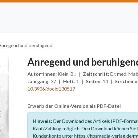
Artikel einreichen
Open Access
Institutionen
Anze
Anregend und beruhigend
Anregend und beruhigen
Autor*innen:
Klein, B.; |
Zeitschrift:
Dr. med. Mab
Jahrgang:
37 |
Heft:
1 |
Seiten:
14 |
Erscheinu
10.3936/docid130517
Erwerb der Online-Version als PDF-Datei
Hinweis:
Der Download des Artikels (PDF-Format)
Kauf/Zahlung möglich. Den Download können Sie 
Kundenkonto unter https://hpsmedia-verlag.de/m