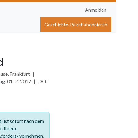
Anmelden
igen
Shop
Hilfe
Geschichte-Paket abonnieren
d
use, Frankfurt |
ng:
01.01.2012 |
DOI:
 ist sofort nach dem
in Ihrem
y/orders/ vornehmen.