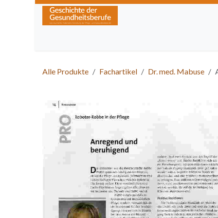
Zum Inhalt springen
Home
Über die Zeitschrift
Lesen
Kurse
Alle Produkte
Fachartikel
Dr. med. Mabuse