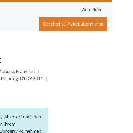
Anmelden
igen
Shop
Hilfe
Geschichte-Paket abonnieren
t
Mabuse, Frankfurt |
cheinung:
01.09.2011 |
 ist sofort nach dem
in Ihrem
y/orders/ vornehmen.