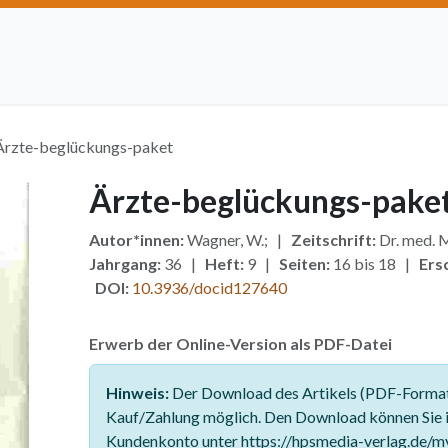
Artikel einreichen
Open Access
Institutionen
Anze
Ärzte-beglückungs-paket
Ärzte-beglückungs-pake
Autor*innen:
Wagner, W.; |
Zeitschrift:
Dr. med. 
Jahrgang:
36 |
Heft:
9 |
Seiten:
16 bis 18 |
Ers
DOI:
10.3936/docid127640
Erwerb der Online-Version als PDF-Datei
Hinweis:
Der Download des Artikels (PDF-Format)
Kauf/Zahlung möglich. Den Download können Sie 
Kundenkonto unter https://hpsmedia-verlag.de/m