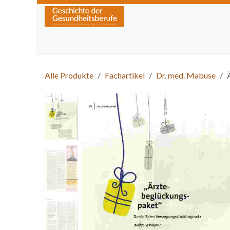
Zum Inhalt springen
Home
Über die Zeitschrift
Lesen
Kurse
Alle Produkte
Fachartikel
Dr. med. Mabuse