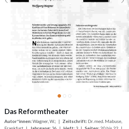
Das Reformtheater
Autor*innen:
Wagner, W.; |
Zeitschrift:
Dr. med. Mabuse,
Frankfurt |
Jahrgang:
36 |
Heft:
3 |
Seiten:
20 bis 22 |