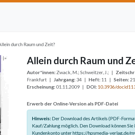
Artikel einreichen
Open Access
Institutionen
Anze
Allein durch Raum und Zeit?
Allein durch Raum und Ze
Autor*innen:
Zwack, M.; Schweitzer, J.; |
Zeitschri
Frankfurt |
Jahrgang:
34 |
Heft:
11 |
Seiten:
21
Erscheinung:
01.11.2009 |
DOI:
10.3936/docid11
Erwerb der Online-Version als PDF-Datei
Hinweis:
Der Download des Artikels (PDF-Format)
Kauf/Zahlung möglich. Den Download können Sie 
Kundenkonto unter https://hpsmedia-verlag.de/m