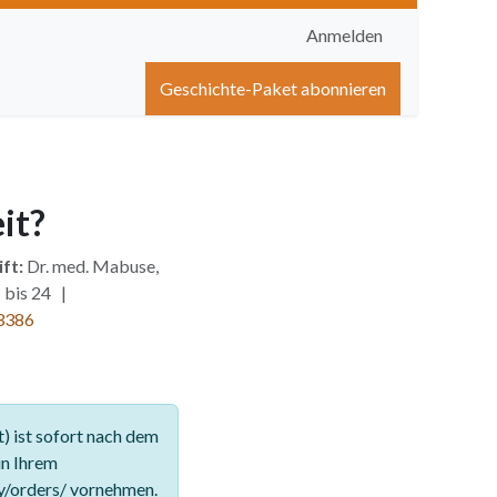
Anmelden
igen
Shop
Hilfe
Geschichte-Paket abonnieren
it?
ft:
Dr. med. Mabuse,
 bis 24 |
3386
 ist sofort nach dem
in Ihrem
y/orders/ vornehmen.