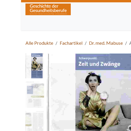
Zum Inhalt springen
Home
Über die Zeitschrift
Lesen
Kurse
Alle Produkte
Fachartikel
Dr. med. Mabuse