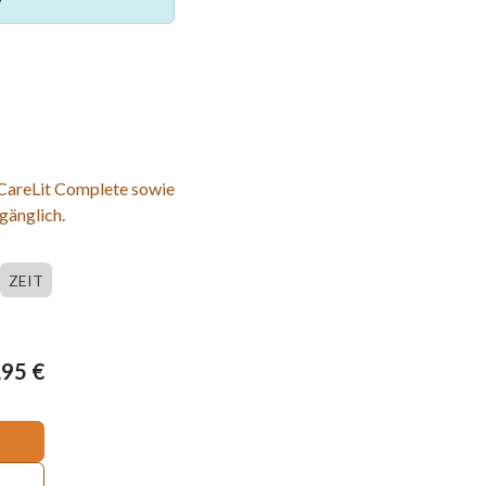
 CareLit Complete sowie
gänglich.
ZEIT
,95
€