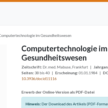
Artikel einreichen
Open Access
Institutionen
Anze
Computertechnologie im Gesundheitswesen
Computertechnologie im
Gesundheitswesen
Zeitschrift:
Dr. med. Mabuse, Frankfurt |
Jahrgan
Seiten:
38 bis 40 |
Erscheinung:
01.01.1984 |
DO
10.3936/docid11116
Erwerb der Online-Version als PDF-Datei
Hinweis:
Der Download des Artikels (PDF-Format)