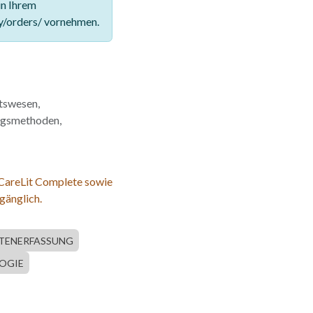
in Ihrem
y/orders/ vornehmen.
tswesen,
ngsmethoden,
 CareLit Complete sowie
gänglich.
TENERFASSUNG
OGIE