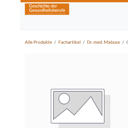
Zum Inhalt springen
Home
Über die Zeitschrift
Lesen
Kurse
Alle Produkte
Fachartikel
Dr. med. Mabuse