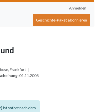
Anmelden
igen
Shop
Hilfe
Geschichte-Paket abonnieren
 und
buse, Frankfurt |
scheinung:
01.11.2008
 ist sofort nach dem