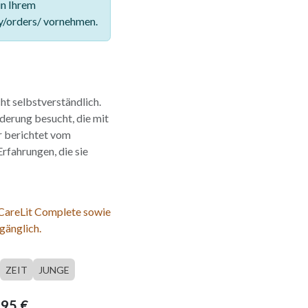
in Ihrem
y/orders/ vornehmen.
ht selbstverständlich.
derung besucht, die mit
r berichtet vom
rfahrungen, die sie
 CareLit Complete sowie
gänglich.
ZEIT
JUNGE
,95
€