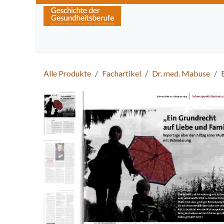
Zum Inhalt springen
Home
Über die Zeitschrift
Lesen
Kurse
Alle Produkte
Fachartikel
Dr. med. Mabuse