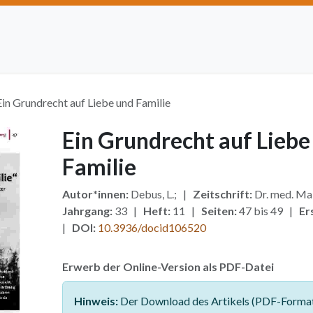
Artikel einreichen
Open Access
Institutionen
Anze
Ein Grundrecht auf Liebe und Familie
Ein Grundrecht auf Liebe
Familie
Autor*innen:
Debus, L.; |
Zeitschrift:
Dr. med. Ma
Jahrgang:
33 |
Heft:
11 |
Seiten:
47 bis 49 |
Er
|
DOI:
10.3936/docid106520
Erwerb der Online-Version als PDF-Datei
Hinweis:
Der Download des Artikels (PDF-Format)