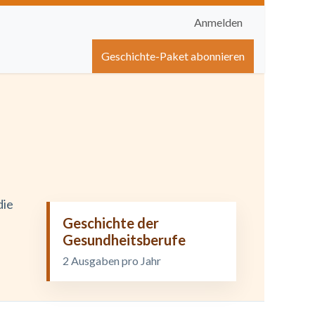
Anmelden
igen
Shop
Hilfe
Geschichte-Paket abonnieren
die
Geschichte der
Gesundheitsberufe
2 Ausgaben pro Jahr