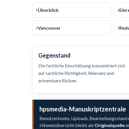
Überblick
Einr
Vancouver
Reda
Gegenstand
Die fachliche Einschätzung konzentriert sich
auf sachliche Richtigkeit, Relevanz und
erkennbare Risiken.
hpsmedia-Manuskriptzentrale
Benutzerkonto, Uploads, Bearbeitungsstand u
Hinweisübersicht bleibt als
Originalquelle
er