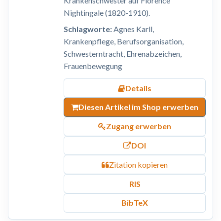
Krankenschwester auf Florence
Nightingale (1820-1910).
Schlagworte:
Agnes Karll,
Krankenpflege, Berufsorganisation,
Schwesterntracht, Ehrenabzeichen,
Frauenbewegung
Details
Diesen Artikel im Shop erwerben
Zugang erwerben
DOI
Zitation kopieren
RIS
BibTeX