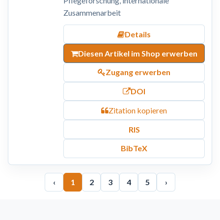
Pflegeforschung, internationale
Zusammenarbeit
Details
Diesen Artikel im Shop erwerben
Zugang erwerben
DOI
Zitation kopieren
RIS
BibTeX
‹
1
2
3
4
5
›