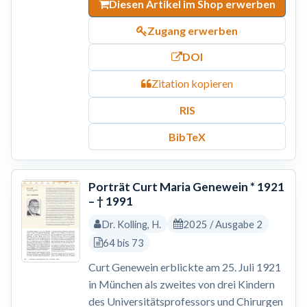
Diesen Artikel im Shop erwerben
Zugang erwerben
DOI
Zitation kopieren
RIS
BibTeX
Porträt Curt Maria Genewein * 1921
– † 1991
Dr. Kolling, H.
2025 / Ausgabe 2
64 bis 73
Curt Genewein erblickte am 25. Juli 1921
in München als zweites von drei Kindern
des Universitätsprofessors und Chirurgen