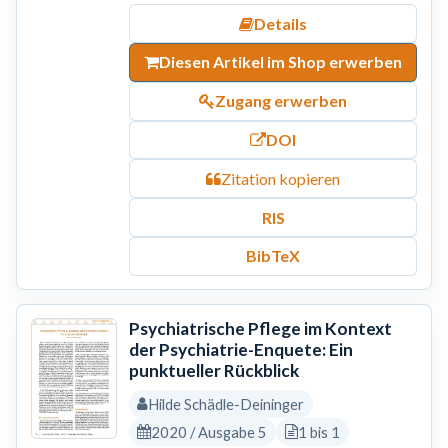
Details
Diesen Artikel im Shop erwerben
Zugang erwerben
DOI
Zitation kopieren
RIS
BibTeX
Psychiatrische Pflege im Kontext
der Psychiatrie-Enquete: Ein
punktueller Rückblick
Hilde Schädle-Deininger
2020 / Ausgabe 5
1 bis 1