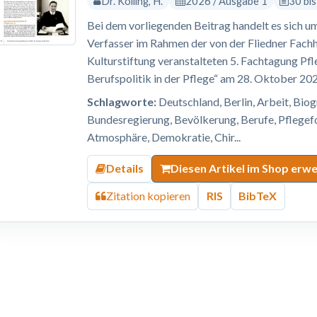
Dr. Kolling, H.
2026 / Ausgabe 1
30 bi
Bei dem vorliegenden Beitrag handelt es sich um
Verfasser im Rahmen der von der Fliedner Fach
Kulturstiftung veranstalteten 5. Fachtagung 
Berufspolitik in der Pflege“ am 28. Oktober 202
Schlagworte:
Deutschland, Berlin, Arbeit, Bio
Bundesregierung, Bevölkerung, Berufe, Pflege
Atmosphäre, Demokratie, Chir...
Details
Diesen Artikel im Shop erw
Zitation kopieren
RIS
BibTeX