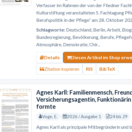
Verfasser im Rahmen der von der Fliedner Fach
Kulturstiftung veranstalteten 5. Fachtagung 
Berufspolitik in der Pflege“ am 28. Oktober 202
Schlagworte:
Deutschland, Berlin, Arbeit, Bio
Bundesregierung, Bevölkerung, Berufe, Pflege
Atmosphäre, Demokratie, Chir...
Details
Diesen Artikel im Shop erw
Zitation kopieren
RIS
BibTeX
Agnes Karll: Familienmensch, Freund
Versicherungsagentin, Funktionärin
formte
Voge, E.
2026 / Ausgabe 1
24 bis 29
Agnes Karll als prinzipale Mitbegründerin und b