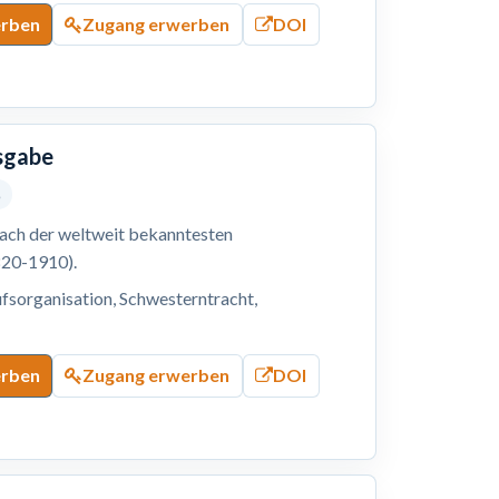
erben
Zugang erwerben
DOI
usgabe
5
nach der weltweit bekanntesten
820-1910).
fsorganisation, Schwesterntracht,
erben
Zugang erwerben
DOI