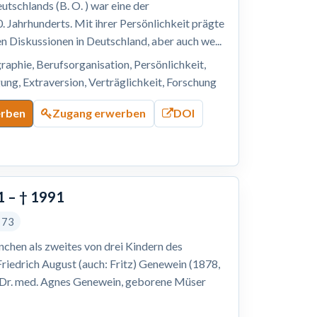
tschlands (B. O. ) war eine der
. Jahrhunderts. Mit ihrer Persönlichkeit prägte
hen Diskussionen in Deutschland, aber auch we...
raphie, Berufsorganisation, Persönlichkeit,
ung, Extraversion, Verträglichkeit, Forschung
erben
Zugang erwerben
DOI
1 – † 1991
s 73
nchen als zweites von drei Kindern des
Friedrich August (auch: Fritz) Genewein (1878,
n Dr. med. Agnes Genewein, geborene Müser