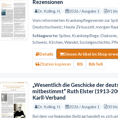
Rezensionen
Dr. Kolling, H.
2026 / Ausgabe 1
41 bi
Vom reformierten Krankenpflegeverein zur Spi
Deutschschweiz; Heute Zirkuszelt, morgen Ra
Schlagworte:
Spitex, Krankenpflege, Diakonie
Schweiz, Kirchen, Wandel, Sozialgeschichte, Pf
Details
Diesen Artikel im Shop erw
Zitation kopieren
RIS
BibTeX
„Wesentlich die Geschicke der deut
mitbestimmt“ Ruth Elster (1913-200
Karll-Verband
Dr. Kolling, H.
2026 / Ausgabe 1
30 bi
Bei dem vorliegenden Beitrag handelt es sich um