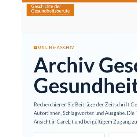
Zum Inhalt springen
Home
Über die Zeitschrift
Lesen
Kurse
ONLINE-ARCHIV
Archiv Ges
Gesundheit
Recherchieren Sie Beiträge der Zeitschrift Ge
Autor:innen, Schlagworten und Ausgabe. Die 
Ansicht in CareLit und bei gültigem Zugang zu