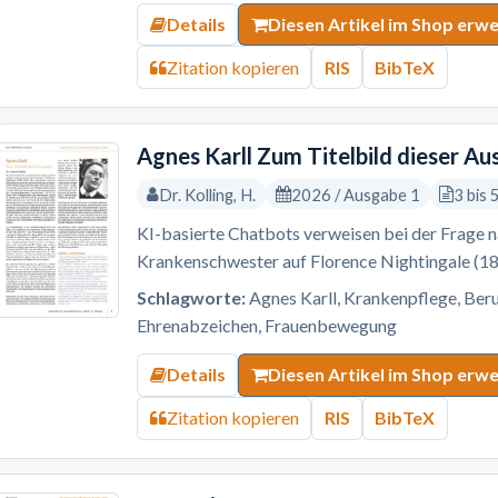
Details
Diesen Artikel im Shop erw
Zitation kopieren
RIS
BibTeX
Agnes Karll Zum Titelbild dieser A
Dr. Kolling, H.
2026 / Ausgabe 1
3 bis 
KI-basierte Chatbots verweisen bei der Frage 
Krankenschwester auf Florence Nightingale (1
Schlagworte:
Agnes Karll, Krankenpflege, Beru
Ehrenabzeichen, Frauenbewegung
Details
Diesen Artikel im Shop erw
Zitation kopieren
RIS
BibTeX