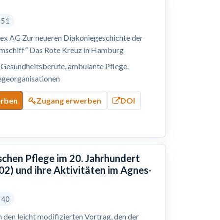
s 51
tex AG Zur neueren Diakoniegeschichte der
umschiff“ Das Rote Kreuz in Hamburg
, Gesundheitsberufe, ambulante Pflege,
legeorganisationen
erben
Zugang erwerben
DOI
schen Pflege im 20. Jahrhundert
2) und ihre Aktivitäten im Agnes-
s 40
 den leicht modifizierten Vortrag, den der