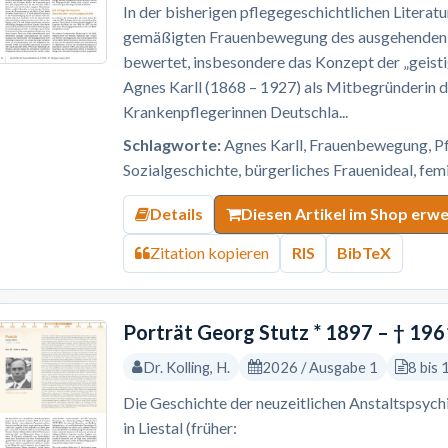
In der bisherigen pflegegeschichtlichen Litera
gemäßigten Frauenbewegung des ausgehenden 19
bewertet, insbesondere das Konzept der „geisti
Agnes Karll (1868 – 1927) als Mitbegründerin d
Krankenpflegerinnen Deutschla...
Schlagworte:
Agnes Karll, Frauenbewegung, Pf
Sozialgeschichte, bürgerliches Frauenideal, fe
Details
Diesen Artikel im Shop erw
Zitation kopieren
RIS
BibTeX
Porträt Georg Stutz * 1897 – † 196
Dr. Kolling, H.
2026 / Ausgabe 1
8 bis 
Die Geschichte der neuzeitlichen Anstaltspsychi
in Liestal (früher: