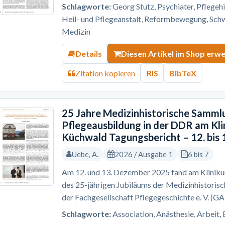
Schlagworte:
Georg Stutz, Psychiater, Pflegehi
Heil- und Pflegeanstalt, Reformbewegung, Schw
Medizin
Details
Diesen Artikel im Shop erw
Zitation kopieren
RIS
BibTeX
25 Jahre Medizinhistorische Sammlu
Pflegeausbildung in der DDR am Kl
Küchwald Tagungsbericht – 12. bis
Uebe, A.
2026 / Ausgabe 1
6 bis 7
Am 12. und 13. Dezember 2025 fand am Kliniku
des 25-jährigen Jubiläums der Medizinhistoris
der Fachgesellschaft Pflegegeschichte e. V. (G
Schlagworte:
Association, Anästhesie, Arbeit, 