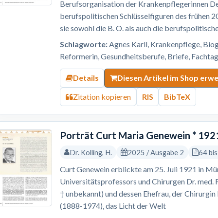
Berufsorganisation der Krankenpflegerinnen Deu
berufspolitischen Schlüsselfiguren des frühen 20
sie sowohl die B. O. als auch die berufspolitisc
Schlagworte:
Agnes Karll, Krankenpflege, Biog
Reformerin, Gesundheitsberufe, Briefe, Fachtag
Details
Diesen Artikel im Shop erw
Zitation kopieren
RIS
BibTeX
Porträt Curt Maria Genewein * 192
Dr. Kolling, H.
2025 / Ausgabe 2
64 bi
Curt Genewein erblickte am 25. Juli 1921 in Mü
Universitätsprofessors und Chirurgen Dr. med. 
† unbekannt) und dessen Ehefrau, der Chirurgi
(1888-1974), das Licht der Welt