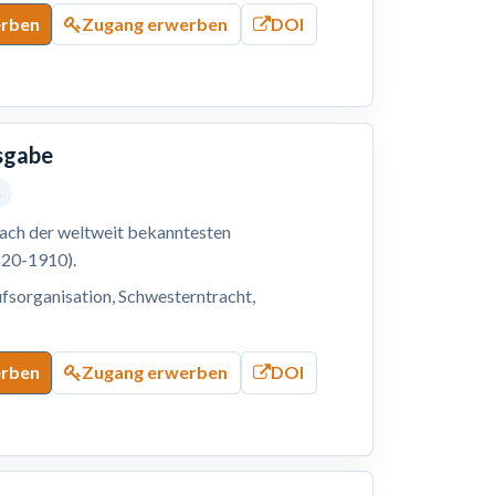
erben
Zugang erwerben
DOI
usgabe
5
nach der weltweit bekanntesten
820-1910).
fsorganisation, Schwesterntracht,
erben
Zugang erwerben
DOI