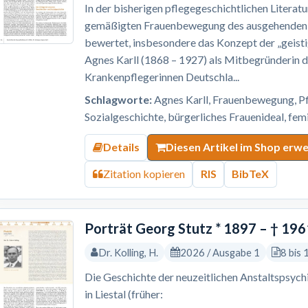
In der bisherigen pflegegeschichtlichen Litera
gemäßigten Frauenbewegung des ausgehenden 19
bewertet, insbesondere das Konzept der „geisti
Agnes Karll (1868 – 1927) als Mitbegründerin d
Krankenpflegerinnen Deutschla...
Schlagworte:
Agnes Karll, Frauenbewegung, Pf
Sozialgeschichte, bürgerliches Frauenideal, fe
Details
Diesen Artikel im Shop erw
Zitation kopieren
RIS
BibTeX
Porträt Georg Stutz * 1897 – † 196
Dr. Kolling, H.
2026 / Ausgabe 1
8 bis 
Die Geschichte der neuzeitlichen Anstaltspsychi
in Liestal (früher: