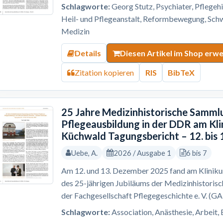
Schlagworte:
Georg Stutz, Psychiater, Pflegehi
Heil- und Pflegeanstalt, Reformbewegung, Schw
Medizin
Details
Diesen Artikel im Shop erw
Zitation kopieren
RIS
BibTeX
25 Jahre Medizinhistorische Sammlu
Pflegeausbildung in der DDR am Kl
Küchwald Tagungsbericht – 12. bis
Uebe, A.
2026 / Ausgabe 1
6 bis 7
Am 12. und 13. Dezember 2025 fand am Kliniku
des 25-jährigen Jubiläums der Medizinhistoris
der Fachgesellschaft Pflegegeschichte e. V. (G
Schlagworte:
Association, Anästhesie, Arbeit, 