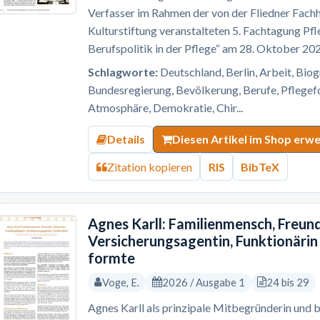
Verfasser im Rahmen der von der Fliedner Fach
Kulturstiftung veranstalteten 5. Fachtagung 
Berufspolitik in der Pflege“ am 28. Oktober 202
Schlagworte:
Deutschland, Berlin, Arbeit, Bio
Bundesregierung, Bevölkerung, Berufe, Pflege
Atmosphäre, Demokratie, Chir...
Details
Diesen Artikel im Shop erw
Zitation kopieren
RIS
BibTeX
Agnes Karll: Familienmensch, Freund
Versicherungsagentin, Funktionärin
formte
Voge, E.
2026 / Ausgabe 1
24 bis 29
Agnes Karll als prinzipale Mitbegründerin und b