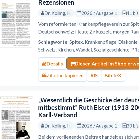
Rezensionen
Dr. Kolling, H.
2026 / Ausgabe 1
41 bi
Vom reformierten Krankenpflegeverein zur Spi
Deutschschweiz; Heute Zirkuszelt, morgen Ra
Schlagworte:
Spitex, Krankenpflege, Diakonie
Schweiz, Kirchen, Wandel, Sozialgeschichte, Pf
Details
Diesen Artikel im Shop erw
Zitation kopieren
RIS
BibTeX
„Wesentlich die Geschicke der deut
mitbestimmt“ Ruth Elster (1913-200
Karll-Verband
Dr. Kolling, H.
2026 / Ausgabe 1
30 bi
Bei dem vorliegenden Beitrag handelt es sich um