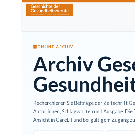
Zum Inhalt springen
Home
Über die Zeitschrift
Lesen
Kurse
ONLINE-ARCHIV
Archiv Ges
Gesundheit
Recherchieren Sie Beiträge der Zeitschrift Ge
Autor:innen, Schlagworten und Ausgabe. Die 
Ansicht in CareLit und bei gültigem Zugang zu