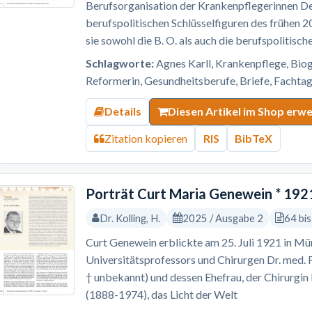
Berufsorganisation der Krankenpflegerinnen Deu
berufspolitischen Schlüsselfiguren des frühen 20
sie sowohl die B. O. als auch die berufspolitisc
Schlagworte:
Agnes Karll, Krankenpflege, Biog
Reformerin, Gesundheitsberufe, Briefe, Fachtag
Details
Diesen Artikel im Shop erw
Zitation kopieren
RIS
BibTeX
Porträt Curt Maria Genewein * 192
Dr. Kolling, H.
2025 / Ausgabe 2
64 bi
Curt Genewein erblickte am 25. Juli 1921 in Mü
Universitätsprofessors und Chirurgen Dr. med. 
† unbekannt) und dessen Ehefrau, der Chirurgi
(1888-1974), das Licht der Welt