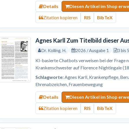
Details
Diesen Artikel im Shop erw
Zitation kopieren
RIS
BibTeX
Agnes Karll Zum Titelbild dieser A
Dr. Kolling, H.
2026 / Ausgabe 1
3 bis 
KI-basierte Chatbots verweisen bei der Frage 
Krankenschwester auf Florence Nightingale (1
Schlagworte:
Agnes Karll, Krankenpflege, Beru
Ehrenabzeichen, Frauenbewegung
Details
Diesen Artikel im Shop erw
Zitation kopieren
RIS
BibTeX