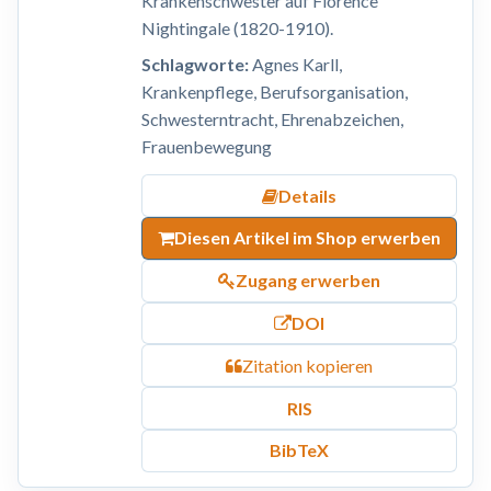
Krankenschwester auf Florence
Nightingale (1820-1910).
Schlagworte:
Agnes Karll,
Krankenpflege, Berufsorganisation,
Schwesterntracht, Ehrenabzeichen,
Frauenbewegung
Details
Diesen Artikel im Shop erwerben
Zugang erwerben
DOI
Zitation kopieren
RIS
BibTeX