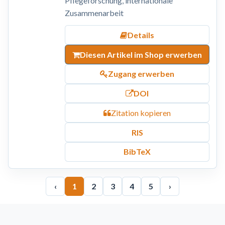
Pflegeforschung, internationale
Zusammenarbeit
Details
Diesen Artikel im Shop erwerben
Zugang erwerben
DOI
Zitation kopieren
RIS
BibTeX
‹
1
2
3
4
5
›