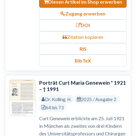
Diesen Artikel im Shop erwerben
Zugang erwerben
DOI
Zitation kopieren
RIS
BibTeX
Porträt Curt Maria Genewein * 1921
– † 1991
Dr. Kolling, H.
2025 / Ausgabe 2
64 bis 73
Curt Genewein erblickte am 25. Juli 1921
in München als zweites von drei Kindern
des Universitätsprofessors und Chirurgen