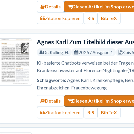
Details
Diesen Artikel im Shop erw
Zitation kopieren
RIS
BibTeX
Agnes Karll Zum Titelbild dieser A
Dr. Kolling, H.
2026 / Ausgabe 1
3 bis 
KI-basierte Chatbots verweisen bei der Frage 
Krankenschwester auf Florence Nightingale (1
Schlagworte:
Agnes Karll, Krankenpflege, Beru
Ehrenabzeichen, Frauenbewegung
Details
Diesen Artikel im Shop erw
Zitation kopieren
RIS
BibTeX