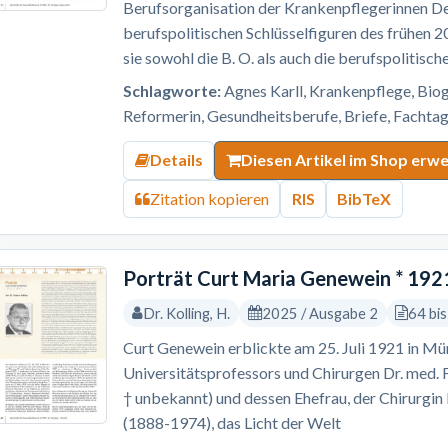
Berufsorganisation der Krankenpflegerinnen Deu
berufspolitischen Schlüsselfiguren des frühen 20
sie sowohl die B. O. als auch die berufspolitisc
Schlagworte:
Agnes Karll, Krankenpflege, Biog
Reformerin, Gesundheitsberufe, Briefe, Fachtag
Details
Diesen Artikel im Shop erw
Zitation kopieren
RIS
BibTeX
Porträt Curt Maria Genewein * 192
Dr. Kolling, H.
2025 / Ausgabe 2
64 bi
Curt Genewein erblickte am 25. Juli 1921 in Mü
Universitätsprofessors und Chirurgen Dr. med. 
† unbekannt) und dessen Ehefrau, der Chirurgi
(1888-1974), das Licht der Welt