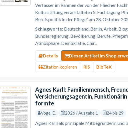
Verfasser im Rahmen der von der Fliedner Fach
Kulturstiftung veranstalteten 5. Fachtagung 
Berufspolitik in der Pflege“ am 28. Oktober 202
Schlagworte:
Deutschland, Berlin, Arbeit, Bio
Bundesregierung, Bevölkerung, Berufe, Pflege
Atmosphäre, Demokratie, Chir...
Details
Diesen Artikel im Shop erw
Zitation kopieren
RIS
BibTeX
Agnes Karll: Familienmensch, Freund
Versicherungsagentin, Funktionärin
formte
Voge, E.
2026 / Ausgabe 1
24 bis 29
Agnes Karll als prinzipale Mitbegründerin und b