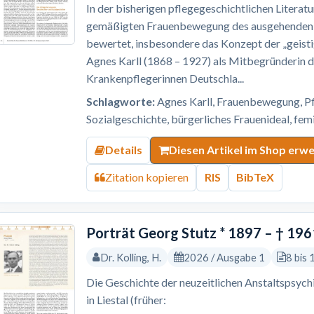
In der bisherigen pflegegeschichtlichen Litera
gemäßigten Frauenbewegung des ausgehenden 19
bewertet, insbesondere das Konzept der „geisti
Agnes Karll (1868 – 1927) als Mitbegründerin d
Krankenpflegerinnen Deutschla...
Schlagworte:
Agnes Karll, Frauenbewegung, Pf
Sozialgeschichte, bürgerliches Frauenideal, fe
Details
Diesen Artikel im Shop erw
Zitation kopieren
RIS
BibTeX
Porträt Georg Stutz * 1897 – † 196
Dr. Kolling, H.
2026 / Ausgabe 1
8 bis 
Die Geschichte der neuzeitlichen Anstaltspsychi
in Liestal (früher: