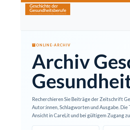
Zum Inhalt springen
Home
Über die Zeitschrift
Lesen
Kurse
ONLINE-ARCHIV
Archiv Ges
Gesundheit
Recherchieren Sie Beiträge der Zeitschrift Ge
Autor:innen, Schlagworten und Ausgabe. Die 
Ansicht in CareLit und bei gültigem Zugang zu