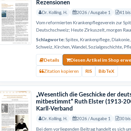
Rezensionen
Dr. Kolling, H.
2026 / Ausgabe 1
41 bi
Vom reformierten Krankenpflegeverein zur Spi
Deutschschweiz; Heute Zirkuszelt, morgen Ra
Schlagworte:
Spitex, Krankenpflege, Diakonie
Schweiz, Kirchen, Wandel, Sozialgeschichte, Pf
Details
Diesen Artikel im Shop erw
Zitation kopieren
RIS
BibTeX
„Wesentlich die Geschicke der deut
mitbestimmt“ Ruth Elster (1913-200
Karll-Verband
Dr. Kolling, H.
2026 / Ausgabe 1
30 bi
Bei dem vorliegenden Beitrag handelt es sich um