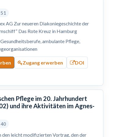
s 51
tex AG Zur neueren Diakoniegeschichte der
umschiff“ Das Rote Kreuz in Hamburg
, Gesundheitsberufe, ambulante Pflege,
legeorganisationen
erben
Zugang erwerben
DOI
schen Pflege im 20. Jahrhundert
2) und ihre Aktivitäten im Agnes-
s 40
 den leicht modifizierten Vortrag, den der