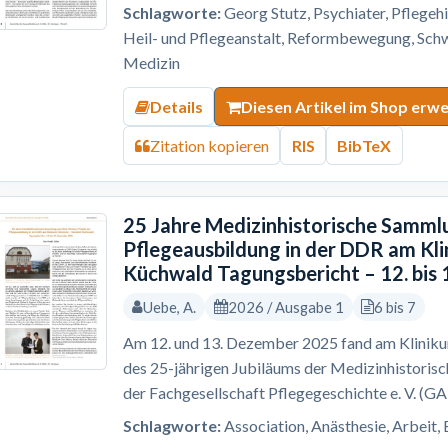
Schlagworte:
Georg Stutz, Psychiater, Pflegehi
Heil- und Pflegeanstalt, Reformbewegung, Schw
Medizin
Details
Diesen Artikel im Shop erw
Zitation kopieren
RIS
BibTeX
25 Jahre Medizinhistorische Sammlu
Pflegeausbildung in der DDR am Kl
Küchwald Tagungsbericht – 12. bis
Uebe, A.
2026 / Ausgabe 1
6 bis 7
Am 12. und 13. Dezember 2025 fand am Kliniku
des 25-jährigen Jubiläums der Medizinhistoris
der Fachgesellschaft Pflegegeschichte e. V. (G
Schlagworte:
Association, Anästhesie, Arbeit, 