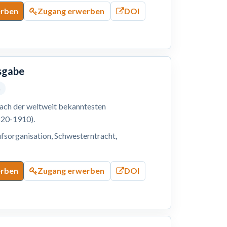
erben
Zugang erwerben
DOI
usgabe
5
nach der weltweit bekanntesten
820-1910).
fsorganisation, Schwesterntracht,
erben
Zugang erwerben
DOI