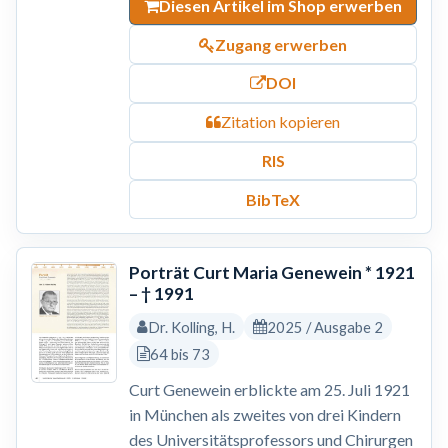
Diesen Artikel im Shop erwerben
Zugang erwerben
DOI
Zitation kopieren
RIS
BibTeX
Porträt Curt Maria Genewein * 1921
– † 1991
Dr. Kolling, H.
2025 / Ausgabe 2
64 bis 73
Curt Genewein erblickte am 25. Juli 1921
in München als zweites von drei Kindern
des Universitätsprofessors und Chirurgen