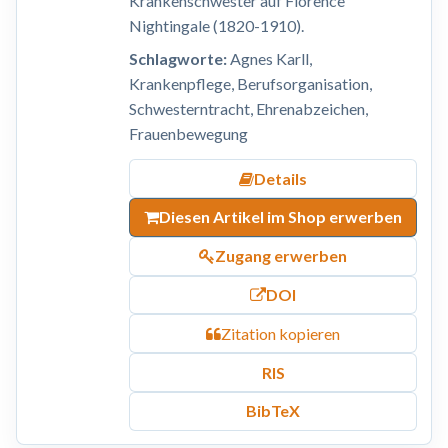
Krankenschwester auf Florence
Nightingale (1820-1910).
Schlagworte:
Agnes Karll,
Krankenpflege, Berufsorganisation,
Schwesterntracht, Ehrenabzeichen,
Frauenbewegung
Details
Diesen Artikel im Shop erwerben
Zugang erwerben
DOI
Zitation kopieren
RIS
BibTeX