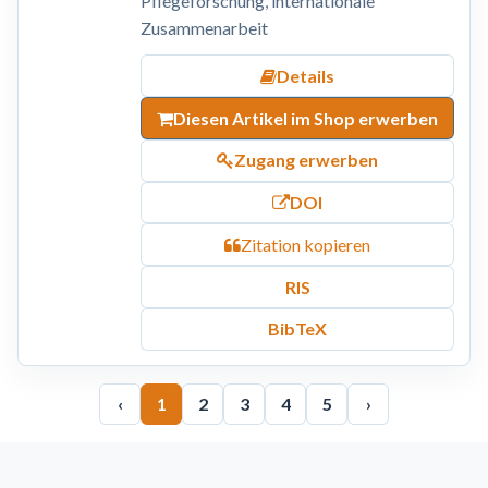
Pflegeforschung, internationale
Zusammenarbeit
Details
Diesen Artikel im Shop erwerben
Zugang erwerben
DOI
Zitation kopieren
RIS
BibTeX
‹
1
2
3
4
5
›