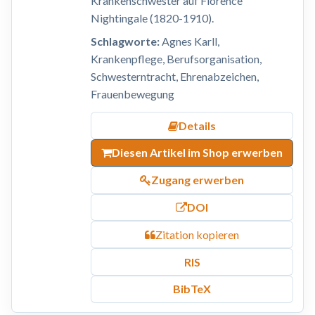
Krankenschwester auf Florence
Nightingale (1820-1910).
Schlagworte:
Agnes Karll,
Krankenpflege, Berufsorganisation,
Schwesterntracht, Ehrenabzeichen,
Frauenbewegung
Details
Diesen Artikel im Shop erwerben
Zugang erwerben
DOI
Zitation kopieren
RIS
BibTeX