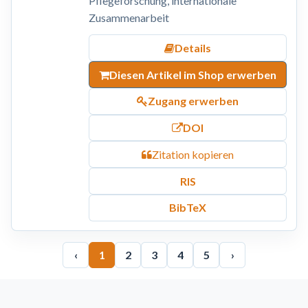
Pflegeforschung, internationale
Zusammenarbeit
Details
Diesen Artikel im Shop erwerben
Zugang erwerben
DOI
Zitation kopieren
RIS
BibTeX
‹
1
2
3
4
5
›