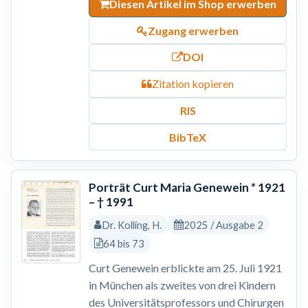
Diesen Artikel im Shop erwerben
Zugang erwerben
DOI
Zitation kopieren
RIS
BibTeX
Porträt Curt Maria Genewein * 1921
– † 1991
Dr. Kolling, H.
2025 / Ausgabe 2
64 bis 73
Curt Genewein erblickte am 25. Juli 1921
in München als zweites von drei Kindern
des Universitätsprofessors und Chirurgen