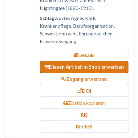
Krankenschwester auf Florence
Nightingale (1820-1910).
Schlagworte:
Agnes Karll,
Krankenpflege, Berufsorganisation,
Schwesterntracht, Ehrenabzeichen,
Frauenbewegung
Details
Diesen Artikel im Shop erwerben
Zugang erwerben
DOI
Zitation kopieren
RIS
BibTeX