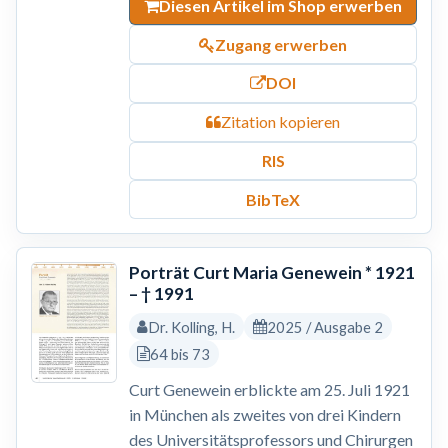
Diesen Artikel im Shop erwerben
Zugang erwerben
DOI
Zitation kopieren
RIS
BibTeX
Porträt Curt Maria Genewein * 1921
– † 1991
Dr. Kolling, H.
2025 / Ausgabe 2
64 bis 73
Curt Genewein erblickte am 25. Juli 1921
in München als zweites von drei Kindern
des Universitätsprofessors und Chirurgen