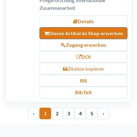
Pflegeforschung, internationale
Zusammenarbeit
Details
Diesen Artikel im Shop erwerben
Zugang erwerben
DOI
Zitation kopieren
RIS
BibTeX
‹
1
2
3
4
5
›