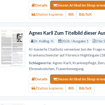
Details
Diesen Artikel im Shop erw
Zitation kopieren
RIS
BibTeX
Agnes Karll Zum Titelbild dieser A
Dr. Kolling, H.
2026 / Ausgabe 1
3 bis 
KI-basierte Chatbots verweisen bei der Frage 
Krankenschwester auf Florence Nightingale (1
Schlagworte:
Agnes Karll, Krankenpflege, Beru
Ehrenabzeichen, Frauenbewegung
Details
Diesen Artikel im Shop erw
Zitation kopieren
RIS
BibTeX