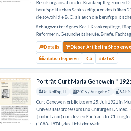
Berufsorganisation der Krankenpflegerinnen Deu
berufspolitischen Schlüsselfiguren des frühen 20
sie sowohl die B. O. als auch die berufspolitisc
Schlagworte:
Agnes Karll, Krankenpflege, Biog
Reformerin, Gesundheitsberufe, Briefe, Fachtag
Details
Diesen Artikel im Shop erw
Zitation kopieren
RIS
BibTeX
Porträt Curt Maria Genewein * 192
Dr. Kolling, H.
2025 / Ausgabe 2
64 bi
Curt Genewein erblickte am 25. Juli 1921 in Mü
Universitätsprofessors und Chirurgen Dr. med. 
† unbekannt) und dessen Ehefrau, der Chirurgi
(1888-1974), das Licht der Welt