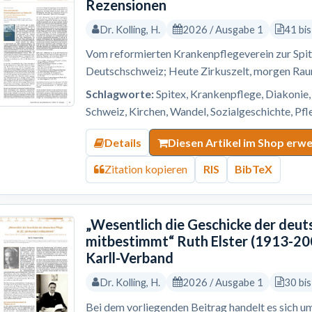
Rezensionen
Dr. Kolling, H.
2026 / Ausgabe 1
41 bi
Vom reformierten Krankenpflegeverein zur Spi
Deutschschweiz; Heute Zirkuszelt, morgen Ra
Schlagworte:
Spitex, Krankenpflege, Diakonie
Schweiz, Kirchen, Wandel, Sozialgeschichte, Pf
Details
Diesen Artikel im Shop erw
Zitation kopieren
RIS
BibTeX
„Wesentlich die Geschicke der deut
mitbestimmt“ Ruth Elster (1913-200
Karll-Verband
Dr. Kolling, H.
2026 / Ausgabe 1
30 bi
Bei dem vorliegenden Beitrag handelt es sich um