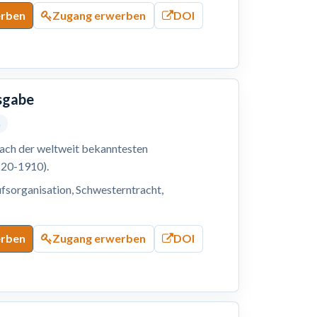
erben
Zugang erwerben
DOI
usgabe
5
nach der weltweit bekanntesten
820-1910).
fsorganisation, Schwesterntracht,
erben
Zugang erwerben
DOI