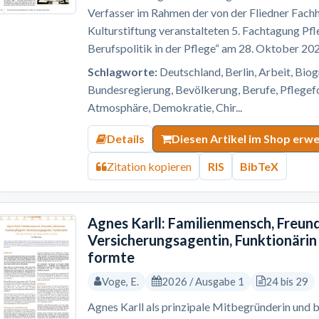
Verfasser im Rahmen der von der Fliedner Fach
Kulturstiftung veranstalteten 5. Fachtagung 
Berufspolitik in der Pflege“ am 28. Oktober 202
Schlagworte:
Deutschland, Berlin, Arbeit, Bio
Bundesregierung, Bevölkerung, Berufe, Pflege
Atmosphäre, Demokratie, Chir...
Details
Diesen Artikel im Shop erw
Zitation kopieren
RIS
BibTeX
Agnes Karll: Familienmensch, Freund
Versicherungsagentin, Funktionärin
formte
Voge, E.
2026 / Ausgabe 1
24 bis 29
Agnes Karll als prinzipale Mitbegründerin und b