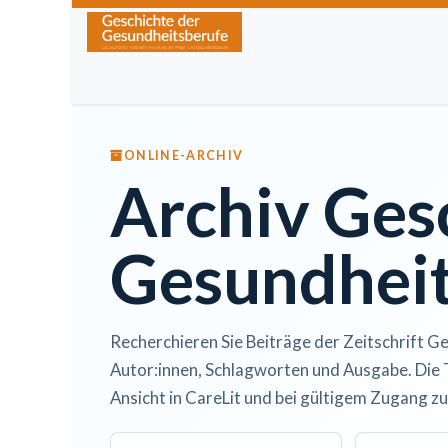
Zum Inhalt springen
Home
Über die Zeitschrift
Lesen
Kurse
ONLINE-ARCHIV
Archiv Ges
Gesundheit
Recherchieren Sie Beiträge der Zeitschrift Ge
Autor:innen, Schlagworten und Ausgabe. Die 
Ansicht in CareLit und bei gültigem Zugang zu