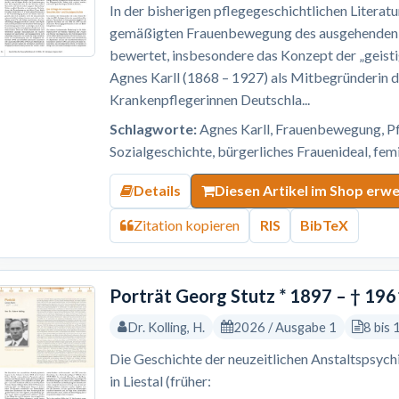
In der bisherigen pflegegeschichtlichen Litera
gemäßigten Frauenbewegung des ausgehenden 19
bewertet, insbesondere das Konzept der „geisti
Agnes Karll (1868 – 1927) als Mitbegründerin d
Krankenpflegerinnen Deutschla...
Schlagworte:
Agnes Karll, Frauenbewegung, Pf
Sozialgeschichte, bürgerliches Frauenideal, fe
Details
Diesen Artikel im Shop erw
Zitation kopieren
RIS
BibTeX
Porträt Georg Stutz * 1897 – † 196
Dr. Kolling, H.
2026 / Ausgabe 1
8 bis 
Die Geschichte der neuzeitlichen Anstaltspsychi
in Liestal (früher: