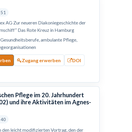
s 51
tex AG Zur neueren Diakoniegeschichte der
umschiff“ Das Rote Kreuz in Hamburg
, Gesundheitsberufe, ambulante Pflege,
legeorganisationen
erben
Zugang erwerben
DOI
schen Pflege im 20. Jahrhundert
2) und ihre Aktivitäten im Agnes-
s 40
 den leicht modifizierten Vortrag, den der