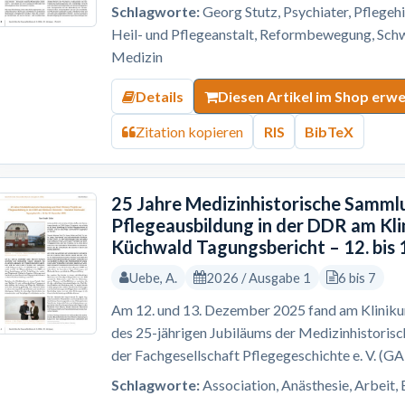
Schlagworte:
Georg Stutz, Psychiater, Pflegehi
Heil- und Pflegeanstalt, Reformbewegung, Schw
Medizin
Details
Diesen Artikel im Shop erw
Zitation kopieren
RIS
BibTeX
25 Jahre Medizinhistorische Sammlu
Pflegeausbildung in der DDR am Kl
Küchwald Tagungsbericht – 12. bis
Uebe, A.
2026 / Ausgabe 1
6 bis 7
Am 12. und 13. Dezember 2025 fand am Kliniku
des 25-jährigen Jubiläums der Medizinhistoris
der Fachgesellschaft Pflegegeschichte e. V. (G
Schlagworte:
Association, Anästhesie, Arbeit, 