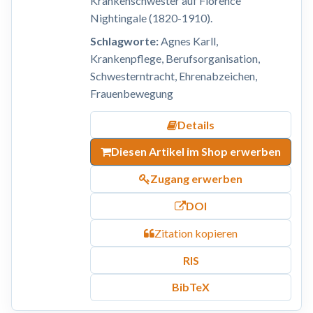
Krankenschwester auf Florence
Nightingale (1820-1910).
Schlagworte:
Agnes Karll,
Krankenpflege, Berufsorganisation,
Schwesterntracht, Ehrenabzeichen,
Frauenbewegung
Details
Diesen Artikel im Shop erwerben
Zugang erwerben
DOI
Zitation kopieren
RIS
BibTeX