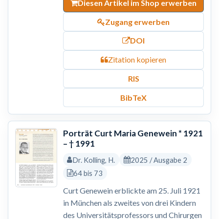
Diesen Artikel im Shop erwerben
Zugang erwerben
DOI
Zitation kopieren
RIS
BibTeX
Porträt Curt Maria Genewein * 1921
– † 1991
Dr. Kolling, H.
2025 / Ausgabe 2
64 bis 73
Curt Genewein erblickte am 25. Juli 1921
in München als zweites von drei Kindern
des Universitätsprofessors und Chirurgen