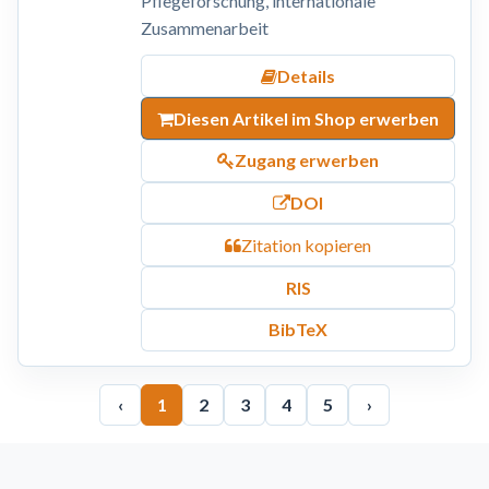
Pflegeforschung, internationale
Zusammenarbeit
Details
Diesen Artikel im Shop erwerben
Zugang erwerben
DOI
Zitation kopieren
RIS
BibTeX
‹
1
2
3
4
5
›