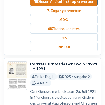
Diesen Artikel im Shop erwerben
Zugang erwerben
DOI
Zitation kopieren
RIS
BibTeX
Porträt Curt Maria Genewein * 1921
– † 1991
Dr. Kolling, H.
2025 / Ausgabe 2
64 bis 73
Curt Genewein erblickte am 25. Juli 1921
in München als zweites von drei Kindern
des Universitätsprofessors und Chirurgen