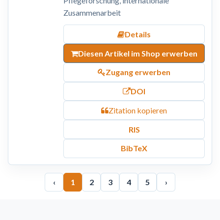
Pflegeforschung, internationale
Zusammenarbeit
Details
Diesen Artikel im Shop erwerben
Zugang erwerben
DOI
Zitation kopieren
RIS
BibTeX
‹
1
2
3
4
5
›