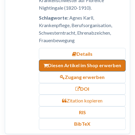
Krankenschwester auf Florence
Nightingale (1820-1910).
Schlagworte:
Agnes Karll,
Krankenpflege, Berufsorganisation,
Schwesterntracht, Ehrenabzeichen,
Frauenbewegung
Details
Diesen Artikel im Shop erwerben
Zugang erwerben
DOI
Zitation kopieren
RIS
BibTeX