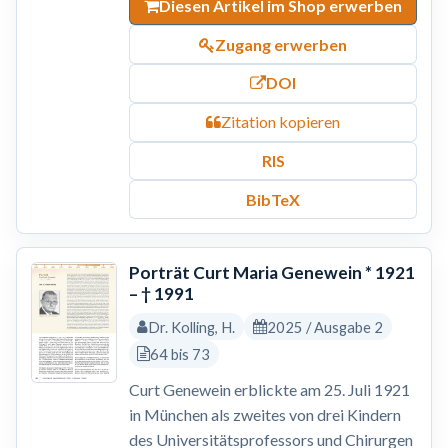
Diesen Artikel im Shop erwerben
Zugang erwerben
DOI
Zitation kopieren
RIS
BibTeX
Porträt Curt Maria Genewein * 1921
– † 1991
Dr. Kolling, H.
2025 / Ausgabe 2
64 bis 73
Curt Genewein erblickte am 25. Juli 1921
in München als zweites von drei Kindern
des Universitätsprofessors und Chirurgen