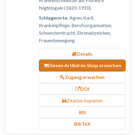
Krankenschwester auf Florence
Nightingale (1820-1910).
Schlagworte:
Agnes Karll,
Krankenpflege, Berufsorganisation,
Schwesterntracht, Ehrenabzeichen,
Frauenbewegung
Details
Diesen Artikel im Shop erwerben
Zugang erwerben
DOI
Zitation kopieren
RIS
BibTeX