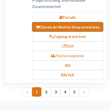
Pflegeforschung, internationale
Zusammenarbeit
Details
Diesen Artikel im Shop erwerben
Zugang erwerben
DOI
Zitation kopieren
RIS
BibTeX
‹
1
2
3
4
5
›